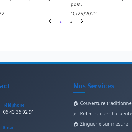
post.
22
10/25/2022
1
2