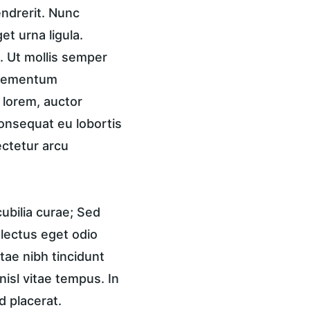
endrerit. Nunc 
t urna ligula. 
 Ut mollis semper 
 elementum 
 lorem, auctor 
onsequat eu lobortis 
ctetur arcu 
ubilia curae; Sed 
 lectus eget odio 
tae nibh tincidunt 
isl vitae tempus. In 
d placerat.