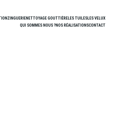
TION
ZINGUERIE
NETTOYAGE GOUTTIÈRE
LES TUILES
LES VELUX
QUI SOMMES NOUS ?
NOS RÉALISATIONS
CONTACT