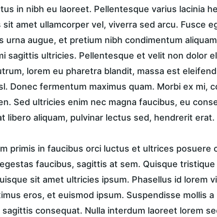
ctus in nibh eu laoreet. Pellentesque varius lacinia h
sit amet ullamcorper vel, viverra sed arcu. Fusce ege
 urna augue, et pretium nibh condimentum aliquam.
i sagittis ultricies. Pellentesque et velit non dolor
trum, lorem eu pharetra blandit, massa est eleifend
isl. Donec fermentum maximus quam. Morbi ex mi, c
en. Sed ultricies enim nec magna faucibus, eu conse
t libero aliquam, pulvinar lectus sed, hendrerit erat.
 primis in faucibus orci luctus et ultrices posuere c
in egestas faucibus, sagittis at sem. Quisque tristique
uisque sit amet ultricies ipsum. Phasellus id lorem vi
ximus eros, et euismod ipsum. Suspendisse mollis a n
 sagittis consequat. Nulla interdum laoreet lorem se