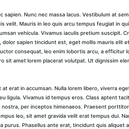
unc sapien. Nunc nec massa lacus. Vestibulum at sem 
is velit. Mauris in leo quis arcu tempus feugiat in qu
msan vehicula. Vivamus iaculis pretium suscipit. Cra
dolor sapien tincidunt est, eget mollis mauris elit et
 auctor consequat, leo enim lobortis arcu, a efficitur 
ro sit amet lorem placerat volutpat. Ut dignissim el
t erat in accumsan. Nulla lorem libero, viverra ege
u ligula. Vivamus id tempus eros. Class aptent taciti
nostra, per inceptos himenaeos. Praesent porttitor, 
tempus leo, sit amet gravida velit erat tempus dui. N
a purus. Phasellus ante erat, tincidunt quis aliquet a