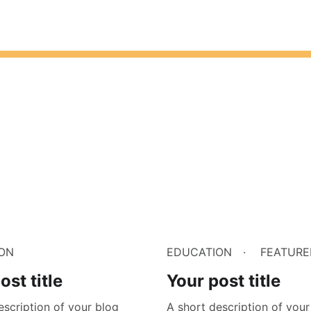
ON
EDUCATION
FEATURE
ost title
Your post title
escription of your blog
A short description of your