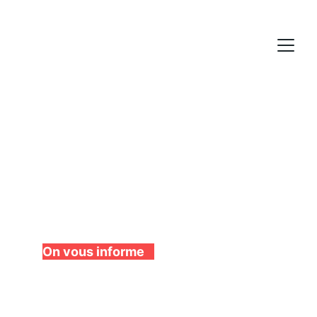
La refection de toiture 
par votre spécialiste 
On vous informe 