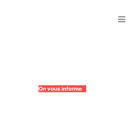
La peinture toiture par 
votre spécialiste 
On vous informe 